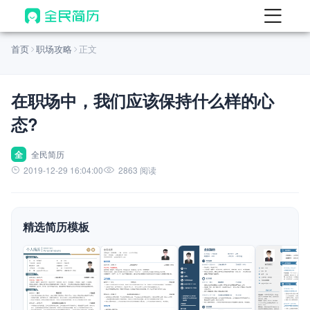
首页
首页
职场攻略
正文
热门
AI 简历工具
在职场中，我们应该保持什么样的心
AI 生成简历
态?
AI 优化简历
AI 翻译简历
全
全民简历
2019-12-29 16:04:00
2863 阅读
AI 诊断简历
AI 模拟面试
精选简历模板
面试自我介绍
New
AI 职场工具
简历模板