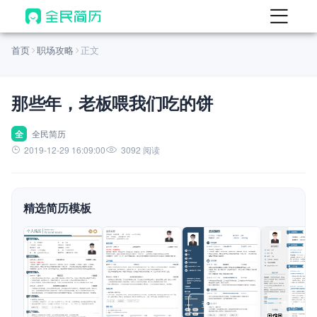
首页
首页
职场攻略
正文
热门
AI 简历工具
那些年，老板喂我们吃的饼
AI 生成简历
AI 优化简历
全
全民简历
2019-12-29 16:09:00
3092 阅读
AI 翻译简历
AI 诊断简历
精选简历模板
AI 模拟面试
面试自我介绍
New
AI 职场工具
简历模板
查看模板
查看模板
查看模板
查看模板