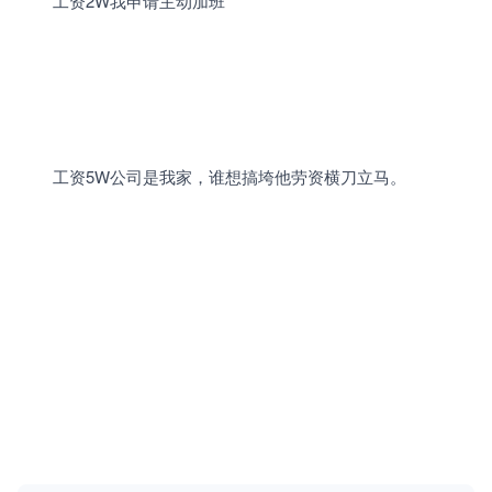
工资
2W
我申请主动加班
工资
5W
公司是我家，谁想搞垮他劳资横刀立马。