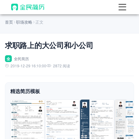
首页
首页
职场攻略
正文
热门
AI 简历工具
求职路上的大公司和小公司
AI 生成简历
AI 优化简历
全
全民简历
2019-12-29 16:10:00
2872 阅读
AI 翻译简历
AI 诊断简历
精选简历模板
AI 模拟面试
面试自我介绍
New
AI 职场工具
简历模板
查看模板
查看模板
查看模板
查看模板