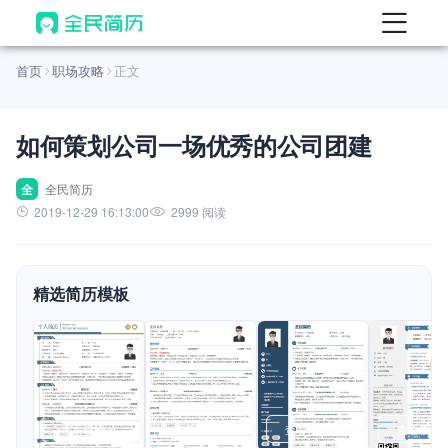
首页
首页
职场攻略
正文
热门
AI 简历工具
如何策划公司一场优秀的公司团建
AI 生成简历
AI 优化简历
全
全民简历
2019-12-29 16:13:00
2999 阅读
AI 翻译简历
AI 诊断简历
精选简历模板
AI 模拟面试
面试自我介绍
New
AI 职场工具
简历模板
查看模板
查看模板
查看模板
查看模板