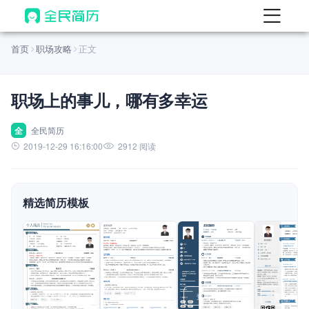
首页
首页
职场攻略
正文
热门
AI 简历工具
职场上的事儿，哪有多幸运
AI 生成简历
AI 优化简历
全
全民简历
2019-12-29 16:16:00
2912 阅读
AI 翻译简历
AI 诊断简历
精选简历模板
AI 模拟面试
面试自我介绍
New
AI 职场工具
简历模板
查看模板
查看模板
查看模板
查看模板