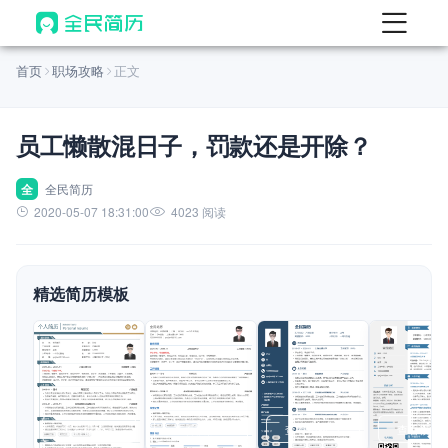
首页
首页
职场攻略
正文
热门
AI 简历工具
员工懒散混日子，罚款还是开除？
AI 生成简历
AI 优化简历
全
全民简历
2020-05-07 18:31:00
4023 阅读
AI 翻译简历
AI 诊断简历
精选简历模板
AI 模拟面试
面试自我介绍
New
AI 职场工具
简历模板
查看模板
查看模板
查看模板
查看模板