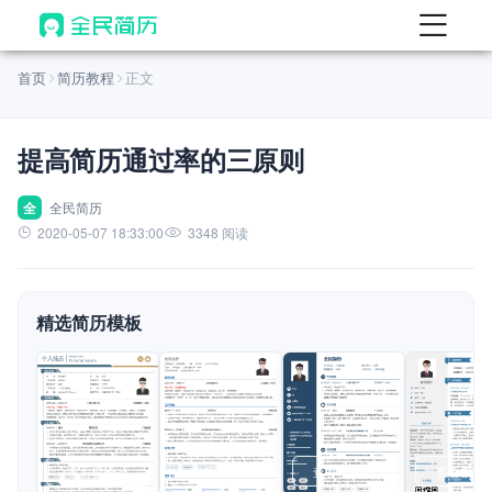
首页
首页
简历教程
正文
热门
AI 简历工具
提高简历通过率的三原则
AI 生成简历
AI 优化简历
全
全民简历
2020-05-07 18:33:00
3348 阅读
AI 翻译简历
AI 诊断简历
精选简历模板
AI 模拟面试
面试自我介绍
New
AI 职场工具
简历模板
查看模板
查看模板
查看模板
查看模板