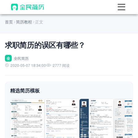
首页
首页
简历教程
正文
热门
AI 简历工具
求职简历的误区有哪些？
AI 生成简历
AI 优化简历
全
全民简历
2020-05-07 18:34:00
2777 阅读
AI 翻译简历
AI 诊断简历
精选简历模板
AI 模拟面试
面试自我介绍
New
AI 职场工具
简历模板
查看模板
查看模板
查看模板
查看模板