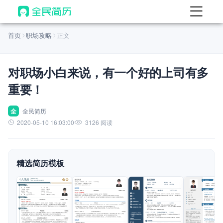
首页
首页
职场攻略
正文
热门
AI 简历工具
对职场小白来说，有一个好的上司有多
AI 生成简历
重要！
AI 优化简历
AI 翻译简历
全
全民简历
2020-05-10 16:03:00
3126 阅读
AI 诊断简历
AI 模拟面试
精选简历模板
面试自我介绍
New
AI 职场工具
简历模板