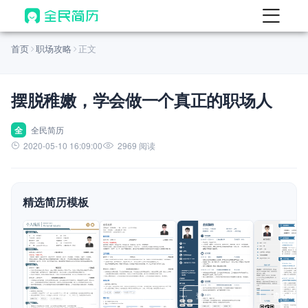
首页
首页
职场攻略
正文
热门
AI 简历工具
摆脱稚嫩，学会做一个真正的职场人
AI 生成简历
AI 优化简历
全
全民简历
2020-05-10 16:09:00
2969 阅读
AI 翻译简历
AI 诊断简历
精选简历模板
AI 模拟面试
面试自我介绍
New
AI 职场工具
简历模板
查看模板
查看模板
查看模板
查看模板