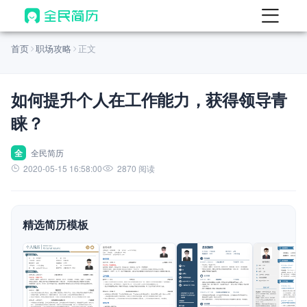
首页
首页
职场攻略
正文
热门
AI 简历工具
如何提升个人在工作能力，获得领导青
AI 生成简历
睐？
AI 优化简历
AI 翻译简历
全
全民简历
2020-05-15 16:58:00
2870 阅读
AI 诊断简历
AI 模拟面试
精选简历模板
面试自我介绍
New
AI 职场工具
简历模板