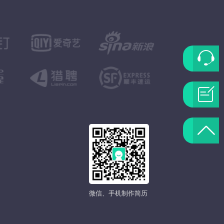
联
系
问
客
题
返
服
反
回
馈
顶
微信、手机制作简历
部