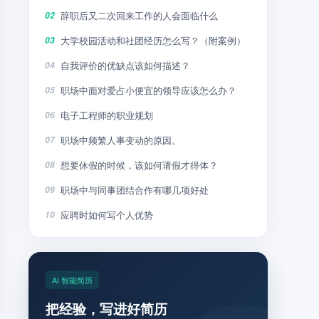
辞职后又二次回来工作的人会面临什么
02
大学校园活动和社团经历怎么写？（附案例）
03
自我评价的优缺点该如何描述？
04
职场中面对爱占小便宜的领导应该怎么办？
05
电子工程师的职业规划
06
职场中频繁人事变动的原因。
07
想要休假的时候，该如何请假才得体？
08
职场中与同事团结合作有哪几项好处
09
应聘时如何写个人优势
10
AI 智能简历
把经验，写进好简历