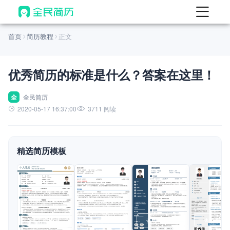
首页
首页
简历教程
正文
热门
AI 简历工具
优秀简历的标准是什么？答案在这里！
AI 生成简历
AI 优化简历
全
全民简历
2020-05-17 16:37:00
3711 阅读
AI 翻译简历
AI 诊断简历
精选简历模板
AI 模拟面试
面试自我介绍
New
AI 职场工具
简历模板
查看模板
查看模板
查看模板
查看模板