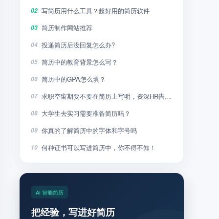
写简历用什么工具？超好用的简历软件
02
简历制作网站推荐
03
投递简历后没回复怎么办?
04
简历中的教育背景怎么写？
05
简历中的GPA怎么填？
06
求职空窗期要不要在简历上写明，资深HR告诉你
07
大学生去实习需要准备简历吗？
08
你真的了解简历中的字体和字号吗
09
何种证书可以写进简历中，你不得不知！
10
AI 智能简历
把经验，写进好简历