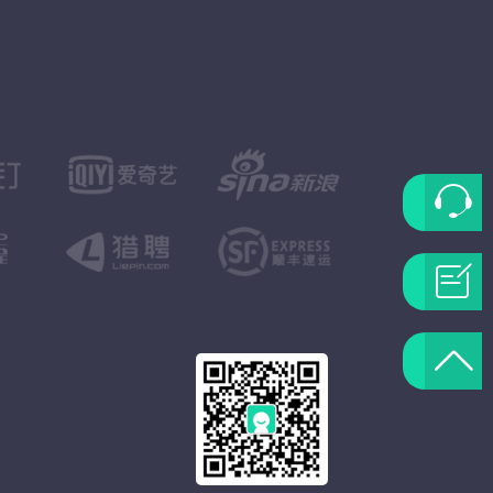
联
系
问
客
题
返
服
反
回
馈
顶