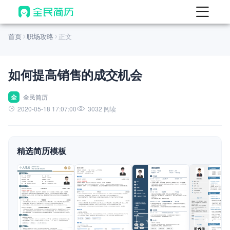
首页
首页
职场攻略
正文
热门
AI 简历工具
如何提高销售的成交机会
AI 生成简历
AI 优化简历
全
全民简历
2020-05-18 17:07:00
3032 阅读
AI 翻译简历
AI 诊断简历
精选简历模板
AI 模拟面试
面试自我介绍
New
AI 职场工具
简历模板
查看模板
查看模板
查看模板
查看模板