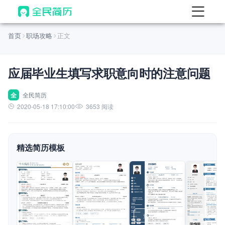
首页
首页
职场攻略
正文
热门
AI 简历工具
应届毕业生填写求职意向时的注意问题
AI 生成简历
AI 优化简历
全
全民简历
2020-05-18 17:10:00
3653 阅读
AI 翻译简历
AI 诊断简历
精选简历模板
AI 模拟面试
面试自我介绍
New
AI 职场工具
简历模板
查看模板
查看模板
查看模板
查看模板