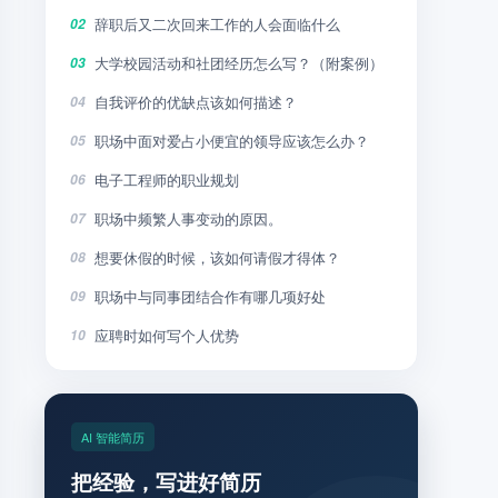
辞职后又二次回来工作的人会面临什么
02
大学校园活动和社团经历怎么写？（附案例）
03
自我评价的优缺点该如何描述？
04
职场中面对爱占小便宜的领导应该怎么办？
05
电子工程师的职业规划
06
职场中频繁人事变动的原因。
07
想要休假的时候，该如何请假才得体？
08
职场中与同事团结合作有哪几项好处
09
应聘时如何写个人优势
10
AI 智能简历
把经验，写进好简历