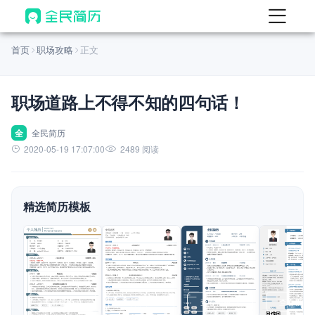
首页
首页
职场攻略
正文
热门
AI 简历工具
职场道路上不得不知的四句话！
AI 生成简历
AI 优化简历
全
全民简历
2020-05-19 17:07:00
2489 阅读
AI 翻译简历
AI 诊断简历
精选简历模板
AI 模拟面试
面试自我介绍
New
AI 职场工具
简历模板
查看模板
查看模板
查看模板
查看模板