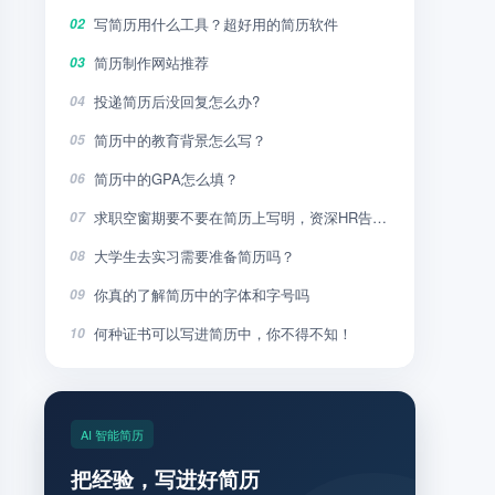
写简历用什么工具？超好用的简历软件
02
简历制作网站推荐
03
投递简历后没回复怎么办?
04
简历中的教育背景怎么写？
05
简历中的GPA怎么填？
06
求职空窗期要不要在简历上写明，资深HR告诉你
07
大学生去实习需要准备简历吗？
08
你真的了解简历中的字体和字号吗
09
何种证书可以写进简历中，你不得不知！
10
AI 智能简历
把经验，写进好简历