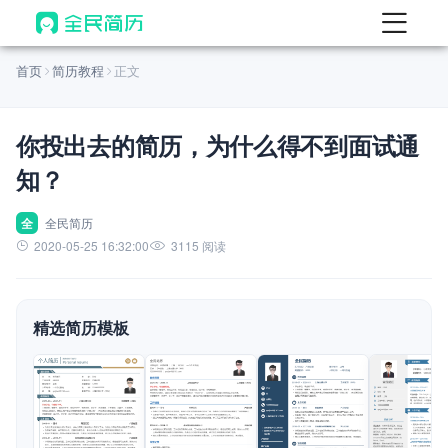
首页
首页
简历教程
正文
热门
AI 简历工具
你投出去的简历，为什么得不到面试通
AI 生成简历
知？
AI 优化简历
AI 翻译简历
全
全民简历
2020-05-25 16:32:00
3115 阅读
AI 诊断简历
AI 模拟面试
精选简历模板
面试自我介绍
New
AI 职场工具
简历模板