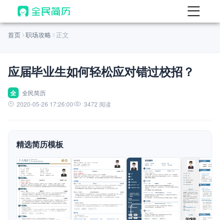
首页
首页
职场攻略
正文
热门
AI 简历工具
应届毕业生如何轻松应对错过校招？
AI 生成简历
AI 优化简历
全
全民简历
2020-05-26 17:26:00
3472 阅读
AI 翻译简历
AI 诊断简历
精选简历模板
AI 模拟面试
面试自我介绍
New
AI 职场工具
简历模板
查看模板
查看模板
查看模板
查看模板