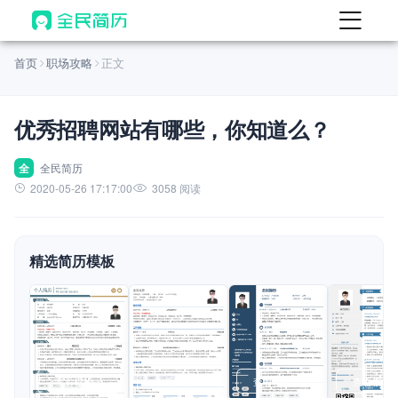
首页
首页
职场攻略
正文
热门
AI 简历工具
优秀招聘网站有哪些，你知道么？
AI 生成简历
AI 优化简历
全
全民简历
2020-05-26 17:17:00
3058 阅读
AI 翻译简历
AI 诊断简历
精选简历模板
AI 模拟面试
面试自我介绍
New
AI 职场工具
简历模板
查看模板
查看模板
查看模板
查看模板