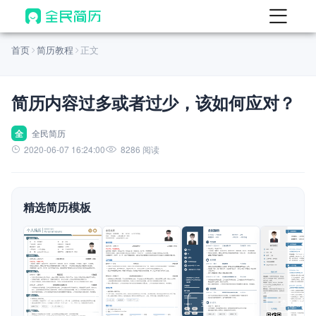
首页
首页
简历教程
正文
热门
AI 简历工具
简历内容过多或者过少，该如何应对？
AI 生成简历
AI 优化简历
全
全民简历
2020-06-07 16:24:00
8286 阅读
AI 翻译简历
AI 诊断简历
精选简历模板
AI 模拟面试
面试自我介绍
New
AI 职场工具
简历模板
查看模板
查看模板
查看模板
查看模板