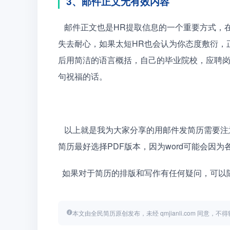
3、邮件正文无有效内容
   邮件正文也是HR提取信息的一个重要方式，在这里，内容既不要太长，也不要太短，如果太长，HR会
失去耐心，如果太短HR也会认为你态度敷衍，
后用简洁的语言概括，自己的毕业院校，应聘
句祝福的话。
   以上就是我为大家分享的用邮件发简历需要注意的一些关键的问题，最后还要提醒大家的是，用邮件发
简历最好选择PDF版本，因为word可能会因
  如果对于简历的排版和写作有任何疑问，可
本文由全民简历原创发布，未经 qmjianli.com 同意，