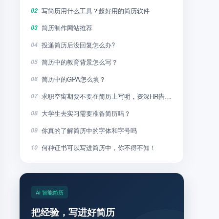
写简历用什么工具？超好用的简历软件
02
简历制作网站推荐
03
投递简历后没回复怎么办?
04
简历中的教育背景怎么写？
05
简历中的GPA怎么填？
06
求职空窗期要不要在简历上写明，资深HR告诉你
07
大学生去实习需要准备简历吗？
08
你真的了解简历中的字体和字号吗
09
何种证书可以写进简历中，你不得不知！
10
AI 智能简历
把经验，写进好简历