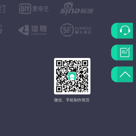
联
系
问
客
题
返
服
反
回
馈
微信、手机制作简历
顶
部