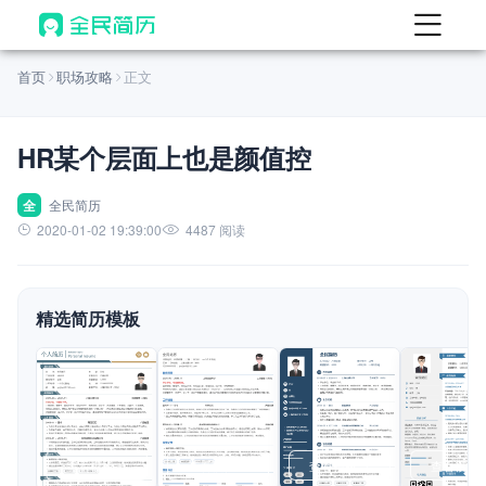
首页
首页
职场攻略
正文
热门
AI 简历工具
HR某个层面上也是颜值控
AI 生成简历
AI 优化简历
全
全民简历
2020-01-02 19:39:00
4487 阅读
AI 翻译简历
AI 诊断简历
精选简历模板
AI 模拟面试
面试自我介绍
New
AI 职场工具
简历模板
查看模板
查看模板
查看模板
查看模板