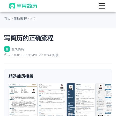
首页
首页
简历教程
正文
热门
AI 简历工具
写简历的正确流程
AI 生成简历
AI 优化简历
全
全民简历
2020-01-08 19:24:00
3744 阅读
AI 翻译简历
AI 诊断简历
精选简历模板
AI 模拟面试
面试自我介绍
New
AI 职场工具
简历模板
查看模板
查看模板
查看模板
查看模板