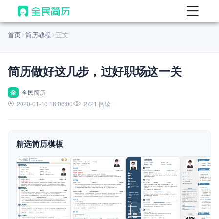
首页
首页
简历教程
正文
热门
AI 简历工具
简历做好这几步，过好职场这一关
AI 生成简历
AI 优化简历
全
全民简历
2020-01-10 18:06:00
2721 阅读
AI 翻译简历
AI 诊断简历
精选简历模板
AI 模拟面试
面试自我介绍
New
AI 职场工具
简历模板
查看模板
查看模板
查看模板
查看模板