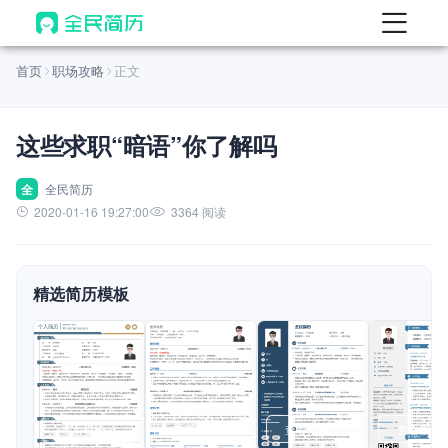
首页
首页
职场攻略
正文
热门
AI 简历工具
这些求职“暗语”你了解吗
AI 生成简历
AI 优化简历
全
全民简历
2020-01-16 19:27:00
3364 阅读
AI 翻译简历
AI 诊断简历
精选简历模板
AI 模拟面试
面试自我介绍
New
AI 职场工具
简历模板
查看模板
查看模板
查看模板
查看模板