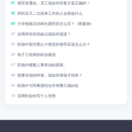
领导发通知，员工该如何回复才是正确的！
01
辞职后又二次回来工作的人会面临什么
02
大学校园活动和社团经历怎么写？（附案例）
03
自我评价的优缺点该如何描述？
04
职场中面对爱占小便宜的领导应该怎么办？
05
电子工程师的职业规划
06
职场中频繁人事变动的原因。
07
想要休假的时候，该如何请假才得体？
08
职场中与同事团结合作有哪几项好处
09
应聘时如何写个人优势
10