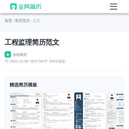
首页
首页
简历范文
正文
AI 简历工具
工程监理简历范文
AI 生成简历
AI 优化简历
全
全民简历
2023-12-08 18:07:04
3003 阅读
AI 翻译简历
AI 诊断简历
精选简历模板
AI 模拟面试
面试自我介绍
AI 职场工具
简历模板
查看模板
查看模板
查看模板
查看模板