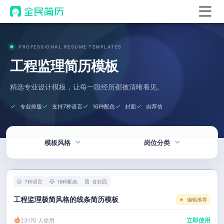
首页
PROFESSIONAL RESUME TEMPLATES
热门
AI 简历工具
工程监理简历模板
AI 生成简历
精选专业设计模板，让每一段经历都被清晰看见。
AI 优化简历
专业排版
支持7种语言
16种配色
封面
自荐信
AI 翻译简历
AI 诊断简历
模板风格
岗位分类
AI 模拟面试
面试自我介绍
热门
技术 / 研发
New
7种语言
16种配色
含封面
AI 职场工具
简洁
产品 / 设计
工程监理极简风格的线条简历模板
编辑推荐
简历模板
应届生
金融 / 汽车
立即使用
23170 人使用