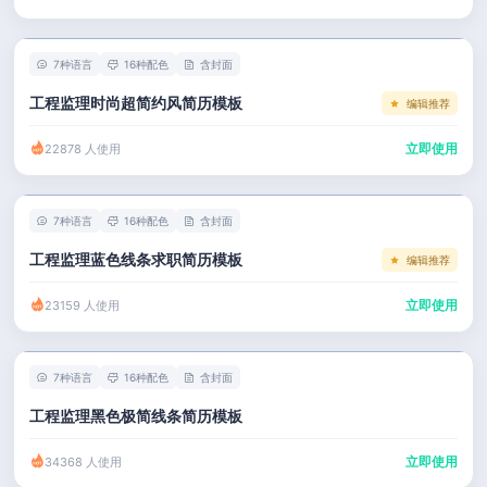
左右分栏
市场 / 运营
简历教程
考研复试
人事 / 行政
登录 / 注册
7种语言
16种配色
含封面
表格
广告 / 传媒
工程监理时尚超简约风简历模板
编辑推荐
程序员
教育 / 医疗
立即使用
22878 人使用
财务 / 法律
服务业 / 贸易
7种语言
16种配色
含封面
房产建筑
工程监理蓝色线条求职简历模板
编辑推荐
销售 / 客服
立即使用
23159 人使用
7种语言
16种配色
含封面
工程监理黑色极简线条简历模板
立即使用
34368 人使用