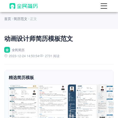
首页
首页
简历范文
正文
热门
AI 简历工具
动画设计师简历模板范文
AI 生成简历
AI 优化简历
全
全民简历
2023-12-24 14:50:54
2731 阅读
AI 翻译简历
AI 诊断简历
精选简历模板
AI 模拟面试
面试自我介绍
New
AI 职场工具
简历模板
查看模板
查看模板
查看模板
查看模板