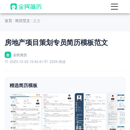
首页
首页
简历范文
正文
热门
AI 简历工具
房地产项目策划专员简历模板范文
AI 生成简历
AI 优化简历
全
全民简历
2023-12-25 15:42:41
2209 阅读
AI 翻译简历
AI 诊断简历
精选简历模板
AI 模拟面试
面试自我介绍
New
AI 职场工具
简历模板
查看模板
查看模板
查看模板
查看模板