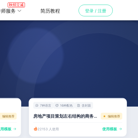
秋招立减
导师服务
简历教程
登录 / 注册
7种语言
16种配色
含封面
房地产项目策划左右结构的商务招聘模板
编辑推荐
编辑推荐
使用模板
使用模板
22153 人使用