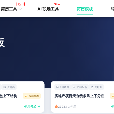
热门
New
I 简历工具
AI 职场工具
简历模板
板
含封面
7种语言
16种配色
含封面
房地产项目策划淡蓝色上下结构模板
房地产项目策划线条风上下分栏简历模板
编辑推荐
使用模板
23223 人使用