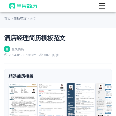
首页
首页
简历范文
正文
热门
AI 简历工具
酒店经理简历模板范文
AI 生成简历
AI 优化简历
全
全民简历
2024-01-06 19:08:13
3070 阅读
AI 翻译简历
AI 诊断简历
精选简历模板
AI 模拟面试
面试自我介绍
New
AI 职场工具
简历模板
查看模板
查看模板
查看模板
查看模板