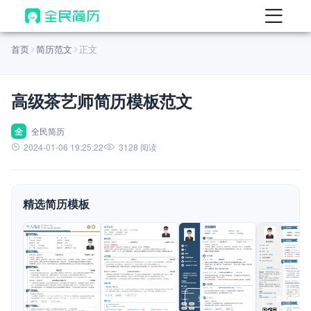
首页
首页
简历范文
正文
热门
AI 简历工具
高级茶艺师简历模板范文
AI 生成简历
AI 优化简历
全
全民简历
2024-01-06 19:25:22
3128 阅读
AI 翻译简历
AI 诊断简历
精选简历模板
AI 模拟面试
面试自我介绍
New
AI 职场工具
简历模板
查看模板
查看模板
查看模板
查看模板