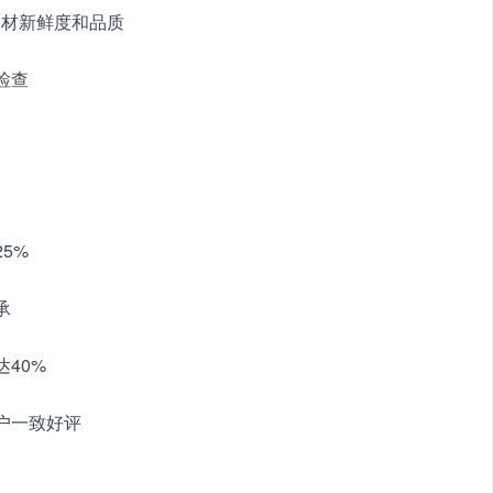
食材新鲜度和品质
检查
5%
承
40%
户一致好评