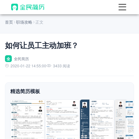
首页
首页
职场攻略
正文
热门
AI 简历工具
如何让员工主动加班？
AI 生成简历
AI 优化简历
全
全民简历
2020-01-22 14:55:00
3433 阅读
AI 翻译简历
AI 诊断简历
精选简历模板
AI 模拟面试
面试自我介绍
New
AI 职场工具
简历模板
查看模板
查看模板
查看模板
查看模板