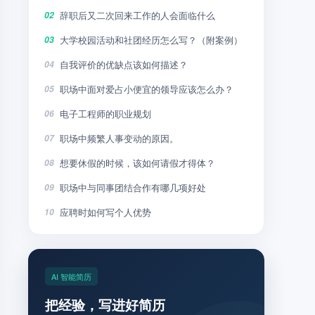
辞职后又二次回来工作的人会面临什么
02
大学校园活动和社团经历怎么写？（附案例）
03
自我评价的优缺点该如何描述？
04
职场中面对爱占小便宜的领导应该怎么办？
05
电子工程师的职业规划
06
职场中频繁人事变动的原因。
07
想要休假的时候，该如何请假才得体？
08
职场中与同事团结合作有哪几项好处
09
应聘时如何写个人优势
10
AI 智能简历
把经验，写进好简历