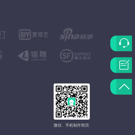
联
系
问
客
题
返
服
反
回
馈
顶
微信、手机制作简历
部