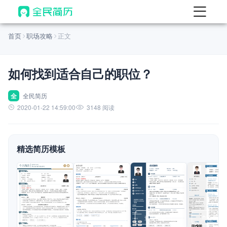
首页
首页
职场攻略
正文
热门
AI 简历工具
如何找到适合自己的职位？
AI 生成简历
AI 优化简历
全
全民简历
2020-01-22 14:59:00
3148 阅读
AI 翻译简历
AI 诊断简历
精选简历模板
AI 模拟面试
面试自我介绍
New
AI 职场工具
简历模板
查看模板
查看模板
查看模板
查看模板