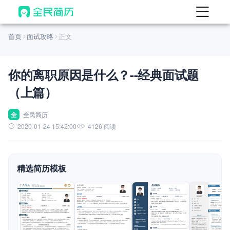
首页
首页
面试攻略
正文
热门
AI 简历工具
你的离职原因是什么？--经典面试题
AI 生成简历
（上篇）
AI 优化简历
AI 翻译简历
全
全民简历
2020-01-24 15:42:00
4126 阅读
AI 诊断简历
AI 模拟面试
精选简历模板
面试自我介绍
New
AI 职场工具
简历模板