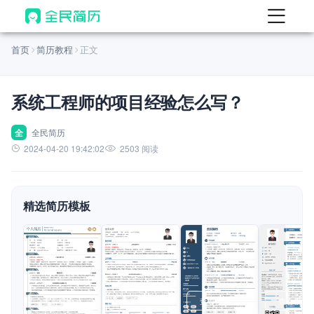
首页
首页
简历教程
正文
热门
AI 简历工具
系统工程师的项目经验怎么写？
AI 生成简历
AI 优化简历
全
全民简历
2024-04-20 19:42:02
2503 阅读
AI 翻译简历
AI 诊断简历
精选简历模板
AI 模拟面试
面试自我介绍
New
AI 职场工具
简历模板
查看模板
查看模板
查看模板
查看模板