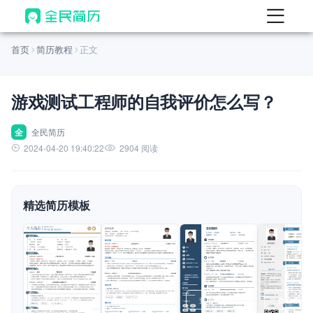
首页
首页
简历教程
正文
热门
AI 简历工具
游戏测试工程师的自我评价怎么写？
AI 生成简历
AI 优化简历
全
全民简历
2024-04-20 19:40:22
2904 阅读
AI 翻译简历
AI 诊断简历
精选简历模板
AI 模拟面试
面试自我介绍
New
AI 职场工具
简历模板
查看模板
查看模板
查看模板
查看模板