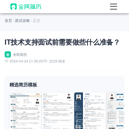
首页
首页
面试攻略
正文
热门
AI 简历工具
IT技术支持面试前需要做些什么准备？
AI 生成简历
AI 优化简历
全
全民简历
2024-04-24 21:36:29
2229 阅读
AI 翻译简历
AI 诊断简历
精选简历模板
AI 模拟面试
面试自我介绍
New
AI 职场工具
简历模板
查看模板
查看模板
查看模板
查看模板