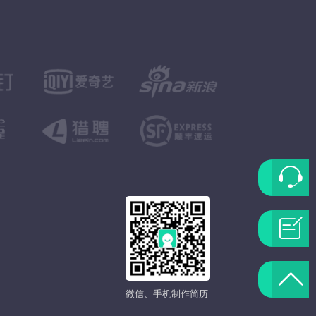
联
系
问
客
题
返
服
微信、手机制作简历
反