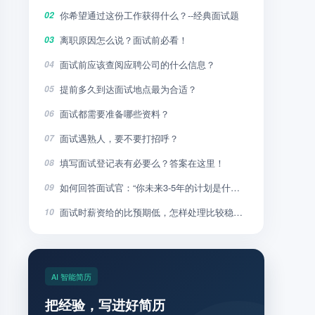
你希望通过这份工作获得什么？--经典面试题
02
离职原因怎么说？面试前必看！
03
面试前应该查阅应聘公司的什么信息？
04
提前多久到达面试地点最为合适？
05
面试都需要准备哪些资料？
06
面试遇熟人，要不要打招呼？
07
填写面试登记表有必要么？答案在这里！
08
如何回答面试官：“你未来3-5年的计划是什么”？
09
面试时薪资给的比预期低，怎样处理比较稳妥？
10
AI 智能简历
把经验，写进好简历