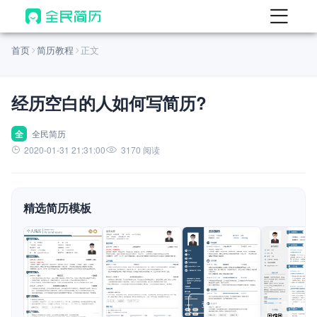
首页
首页
简历教程
正文
热门
AI 简历工具
经历空白的人如何写简历?
AI 生成简历
AI 优化简历
全
全民简历
2020-01-31 21:31:00
3170 阅读
AI 翻译简历
AI 诊断简历
精选简历模板
AI 模拟面试
面试自我介绍
New
AI 职场工具
简历模板
查看模板
查看模板
查看模板
查看模板