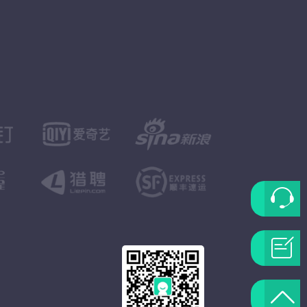
联
系
问
客
题
返
服