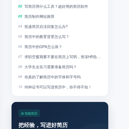
写简历用什么工具？超好用的简历软件
02
简历制作网站推荐
03
投递简历后没回复怎么办?
04
简历中的教育背景怎么写？
05
简历中的GPA怎么填？
06
求职空窗期要不要在简历上写明，资深HR告诉你
07
大学生去实习需要准备简历吗？
08
你真的了解简历中的字体和字号吗
09
何种证书可以写进简历中，你不得不知！
10
AI 智能简历
把经验，写进好简历