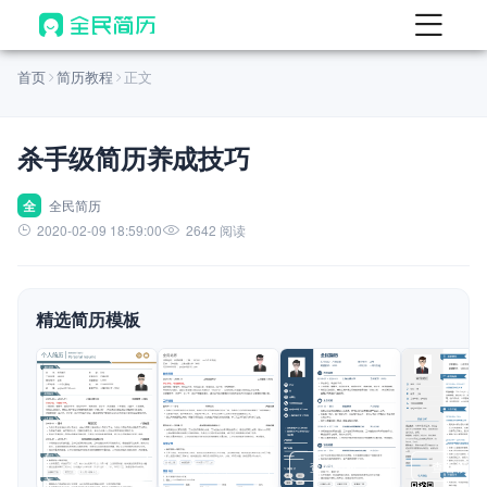
首页
首页
简历教程
正文
热门
AI 简历工具
杀手级简历养成技巧
AI 生成简历
AI 优化简历
全
全民简历
2020-02-09 18:59:00
2642 阅读
AI 翻译简历
AI 诊断简历
精选简历模板
AI 模拟面试
面试自我介绍
New
AI 职场工具
简历模板
查看模板
查看模板
查看模板
查看模板