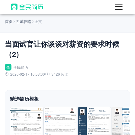
首页
首页
面试攻略
正文
热门
AI 简历工具
当面试官让你谈谈对薪资的要求时候
AI 生成简历
（2）
AI 优化简历
AI 翻译简历
全
全民简历
2020-02-17 16:53:00
3426 阅读
AI 诊断简历
AI 模拟面试
精选简历模板
面试自我介绍
New
AI 职场工具
简历模板