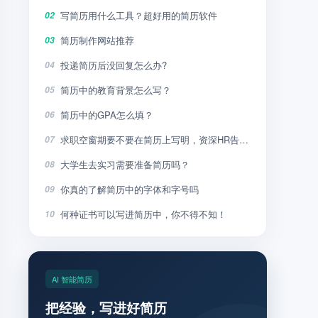
写简历用什么工具？超好用的简历软件
02
简历制作网站推荐
03
投递简历后没回复怎么办?
04
简历中的教育背景怎么写？
05
简历中的GPA怎么填？
06
求职空窗期要不要在简历上写明，资深HR告诉你
07
大学生去实习需要准备简历吗？
08
你真的了解简历中的字体和字号吗
09
何种证书可以写进简历中，你不得不知！
10
AI 智能简历
把经验，写进好简历