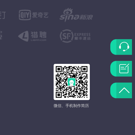
联
系
问
客
题
返
服
反
微信、手机制作简历
回
馈
顶