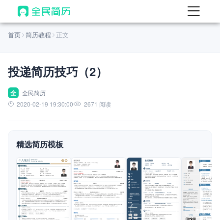
首页
首页
简历教程
正文
热门
AI 简历工具
投递简历技巧（2）
AI 生成简历
AI 优化简历
全
全民简历
2020-02-19 19:30:00
2671 阅读
AI 翻译简历
AI 诊断简历
精选简历模板
AI 模拟面试
面试自我介绍
New
AI 职场工具
简历模板
查看模板
查看模板
查看模板
查看模板